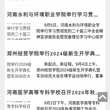
室教师张新平圆满完成援非任务胜利凯
旋。学校党委书记花明，副校长李建
河南水利与环境职业学院举行学习贯彻党的二十届三中全会精神宣讲报告会
丰，相关职能部门负责人、张老师所在
党支部和...
9月5日，河南水利与环境职业学
院举行学习贯彻党的二十届三中全会精
神宣讲报告会暨党委理论学习中心组学
习(扩大)会议，深入学习党的二十届三
中全会、省委十一届七次全会精神，进
郑州经贸学院举行2024级新生开学典礼暨军训动员大会
一步部署学校贯彻落实措施。 校党
委书...
新起点，新征程。9月4日上午，
郑州经贸学院2024级新生开学典礼暨
军训动员大会在博学运动场举行，董事
长陈余国，校领导吕振合、郭正让、刘
登义、黄乾、张超、赵晓金、杨德明出
河南医学高等专科学校召开2024年秋季学期工作会议
席本次开学典礼，学校各职能部门、各
教学单位的...
9月2日下午，河南医学高等专科
学校召开2024年秋季学期工作会议。