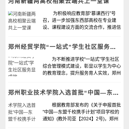
河南新疆两高校相聚云端共上一堂课
级提升，不同类型乙肝人群临床治愈及
临床治...
为积极响应教育部“慕课西行”号
召，进一步加强东西部高校在专业建
设、课程建设方面的交流合作，推进信
息技术与教育教学深度融合，9月12日
上午，河南建筑职业技术学院与塔里木
郑州经贸学院“一站式”学生社区服务显成效
职业技术学院相约云端，共同举办&l...
为不断推进学校“一站式”学生社区
综合管理模式建设，彰显以学生为中心
的教育理念，提升服务育人实效，郑州
经贸学院不断探索“线上+线下”办事服
务体系，打通育人最后一公里。
郑州职业技术学院入选首批“中国—东盟千校携手计划”项目学校
“一站式&rdq...
根据教育部发布的《关于申报首批
“中国—东盟千校携手计划”项目学校的
通知》(教外司亚【2024】2号)，郑州
职业技术学院成功入选教育部首批“中