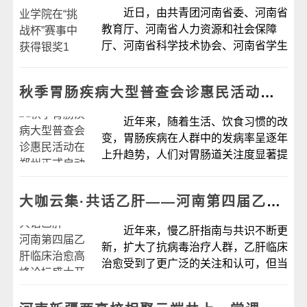
为基...
近日，由共青团河南省委、河南省
教育厅、河南省人力资源和社会保障
厅、河南省科学技术协会、河南省学生
联合会共同举办的2024年“挑战杯”河南
省大学生创业计划竞赛获奖名单公示。
秋季胃肠疾病大型普查会诊惠民活动在郑州正式启动
河南测绘职业学院推报的...
近年来，随着生活、饮食习惯的改
变，胃肠疾病在人群中的发病率呈逐年
上升趋势，人们对胃肠道关注度显著提
高。面对胃肠病就诊人员的大幅上升和
体检人员对于胃肠病检查的迫切需要，
大咖云集·共话乙肝——河南第四届乙肝临床治愈高峰论坛盛大开幕
9月14日下午，2024河南秋季胃肠疾病
大型普...
近年来，慢乙肝指南与共识不断更
新，扩大了抗病毒治疗人群，乙肝临床
治愈受到了更广泛的关注和认可，但当
前我国的乙肝疾病负担仍较严峻。慢乙
肝临床治愈循证医学证据逐步丰富、等