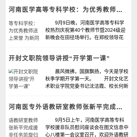
国—东盟千校携手计划”项目学校。...
河南医学高等专科学校：为优秀教师送上荣誉 为新同学举办晚会
9月9日晚，河南医学高等专科学
校热烈庆祝第40个教师节暨2024级迎
新晚会在田径场举行。在郑校领导花
明、孙韬、李鹏涛、张进忠、李建丰、
霍振昂出席活动，全体教职工和2023
开封文职院领导讲授“开学第一课”
级、2024级全体学生8000余人观看了
晚会。 ...
晨风微拂，国旗飘扬，今天是学校
秋季学期开学第一天。 开封文化艺
术职业学院党委书记沈洁霞、校长何新
为学生代表300余人讲授“开学第一
课”。相关部门负责同志、各院部辅导
河南医专外语教研室教师张新平完成援非任务凯旋归来
员代表现场聆听。活动由党委...
9月5日上午，河南医学高等专科
学校援非队员慰问座谈会在图文信息中
心八楼第一会议室召开，欢迎外语教研