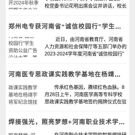
校党委书记花明出席会议并讲话，校长
孙韬主持会议，校领导王传中、李鹏
涛、张进忠、李建丰、霍振昂和各单位
郑州电专获河南省“诚信校园行”学生资助公益广告设计大赛一等奖
部门党政负责人参加会议。 花明总
结回顾了...
近日，由河南省教育厅、河南省
人力资源和社会保障厅等五部门举办的
2023-2024学年度河南省“诚信校园行”
学生资助公益广告设计大赛评选结果揭
晓，经过线上展播、专家个人初审、专
河南医专思政课实践教学基地在杨靖宇将军纪念馆挂牌
家组集中复审和评审结果合...
传承红色基因，赓续红色血脉。8
月28日上午，河南医学高等专科学校
思政课实践教学基地签约揭牌仪式在驻
马店市杨靖宇将军纪念馆举行。学校党
委副书记、工会主席李鹏涛，杨靖宇将
焊接强光，照亮梦想+河南职业技术学院智焊学子的逐梦之旅
军纪念馆馆长张杰出席活动并讲话。校
团委...
在河南职业技术学院的智能焊接研