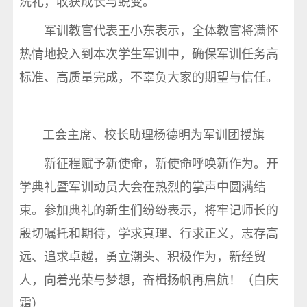
洗礼，收获成长与蜕变。
军训教官代表王小东表示，全体教官将满怀
热情地投入到本次学生军训中，确保军训任务高
标准、高质量完成，不辜负大家的期望与信任。
工会主席、校长助理杨德明为军训团授旗
新征程赋予新使命，新使命呼唤新作为。开
学典礼暨军训动员大会在热烈的掌声中圆满结
束。参加典礼的新生们纷纷表示，将牢记师长的
殷切嘱托和期待，学求真理、行求正义，志存高
远、追求卓越，勇立潮头、积极作为，新经贸
人，向着光荣与梦想，奋楫扬帆再启航！（白庆
霜）