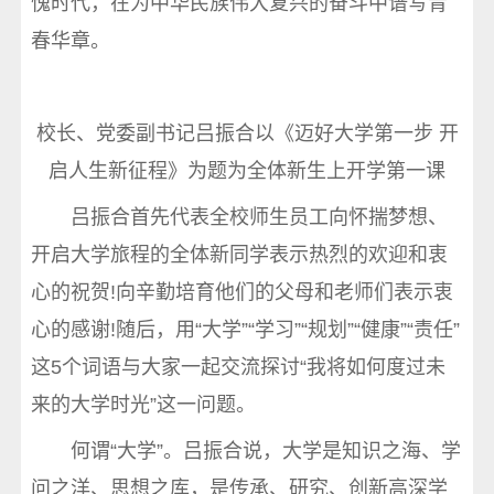
愧时代，在为中华民族伟大复兴的奋斗中谱写青
春华章。
校长、党委副书记吕振合以《迈好大学第一步 开
启人生新征程》为题为全体新生上开学第一课
吕振合首先代表全校师生员工向怀揣梦想、
开启大学旅程的全体新同学表示热烈的欢迎和衷
心的祝贺!向辛勤培育他们的父母和老师们表示衷
心的感谢!随后，用“大学”“学习”“规划”“健康”“责任”
这5个词语与大家一起交流探讨“我将如何度过未
来的大学时光”这一问题。
何谓“大学”。吕振合说，大学是知识之海、学
问之洋、思想之库，是传承、研究、创新高深学