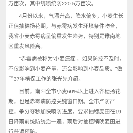
万亩次，其中统喷统防220.5万亩次。
4月份以来，气温升高，降水偏多，小麦生长
正值抽穗扬花期，与赤霉病发生环境条件吻合，
我省小麦赤霉病呈偏重发生趋势，特别是豫南地
区重发风险高。
“赤霉病被称为‘小麦癌症’，如果防控不及时，
不仅影响到小麦产量，还会影响到小麦品质。”做
了37年植保工作的张光先介绍。
目前，南阳全市小麦60%以上进入齐穗扬花
期，也是赤霉病防控关键窗口期。全市严防严
控，争分夺秒加快喷防进度，要求抽穗麦田在19
日降雨前统防统治一遍，雨后对抽穗稍晚麦田进
行普遍预防。