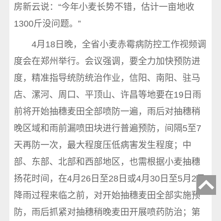
房新云说：“今年小麦长势不错，估计一亩地收
1300斤没问题。”
4月18日晚，全省小麦赤霉病防控工作视频调
度会在郑州举行。会议强调，要全力加快预防进
度，精准指导统防统治作业，信阳、南阳、驻马
店、漯河、周口、平顶山、许昌等地要在19日雨
前将开始抽穗麦田全部喷防一遍，雨后对抽穗稍
晚区域和雨前漏喷田块进行普遍预防，间隔5至7
天再防一次，最大程度压低病害发生程度；中
部、东部、北部和西部地区，也需根据小麦抽穗
扬花时间，在4月26日至28日或4月30日至5月2日
降雨过程来临之前，对开始抽穗麦田全部实施预
防，雨后抓紧对抽穗稍晚麦田开展喷药防治；第