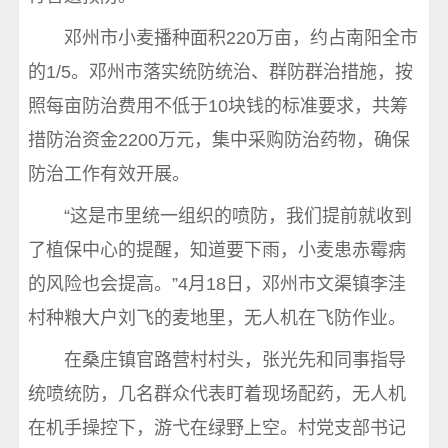
邓州市小麦播种面积220万亩，约占南阳全市
的1/5。邓州市落实统防统治、群防群治措施，按
照每亩防治费用不低于10块钱的标准要求，共筹
措防治资金2200万元，集中采购防治药物，确保
防治工作有效开展。
“这是市里统一组织的喷防，我们提前就收到
了植保中心的提醒，知道要下雨，小麦患赤霉病
的风险也会提高。”4月18日，邓州市文渠镇李洼
村种粮大户刘飞的麦地里，无人机在飞防作业。
在桑庄镇官路营村村头，张光先和同事指导
统喷统防，几名群众代表盯着现场配药，无人机
在机手操控下，游弋在绿野上空。村党支部书记