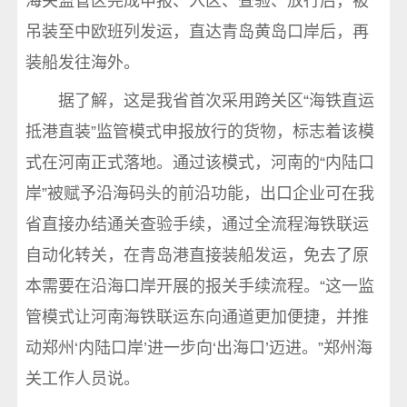
海关监管区完成申报、入区、查验、放行后，被
吊装至中欧班列发运，直达青岛黄岛口岸后，再
装船发往海外。
据了解，这是我省首次采用跨关区“海铁直运
抵港直装”监管模式申报放行的货物，标志着该模
式在河南正式落地。通过该模式，河南的“内陆口
岸”被赋予沿海码头的前沿功能，出口企业可在我
省直接办结通关查验手续，通过全流程海铁联运
自动化转关，在青岛港直接装船发运，免去了原
本需要在沿海口岸开展的报关手续流程。“这一监
管模式让河南海铁联运东向通道更加便捷，并推
动郑州‘内陆口岸’进一步向‘出海口’迈进。”郑州海
关工作人员说。