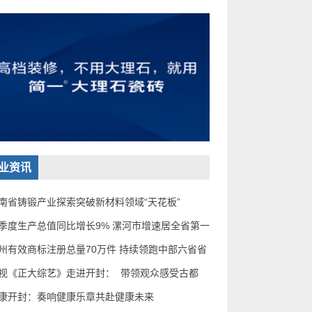
业资讯
南省铸锻产业探索突破新材料领域“天花板”
季度生产总值同比增长9% 漯河市增速居全省第一
州有效商标注册总量70万件 持续领跑中部六省省
视《正大综艺》走进开封： ​ 带领观众感受古都
康开封：奏响健康乐章共赴健康未来