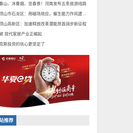
春山、沐春烟、览春景！河南发布五条旅游线路
平顶山市石龙区：用磁场效应，催生能力作风建设“蝶变
顶山高新区：加速释放改革潜能昂首阔步新征程
颍 现代家居产业正崛起
克斯投资的信心更坚定了
站推荐