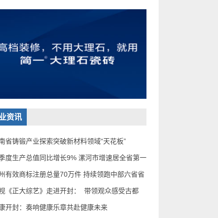
业资讯
南省铸锻产业探索突破新材料领域“天花板”
季度生产总值同比增长9% 漯河市增速居全省第一
州有效商标注册总量70万件 持续领跑中部六省省
视《正大综艺》走进开封： ​ 带领观众感受古都
康开封：奏响健康乐章共赴健康未来