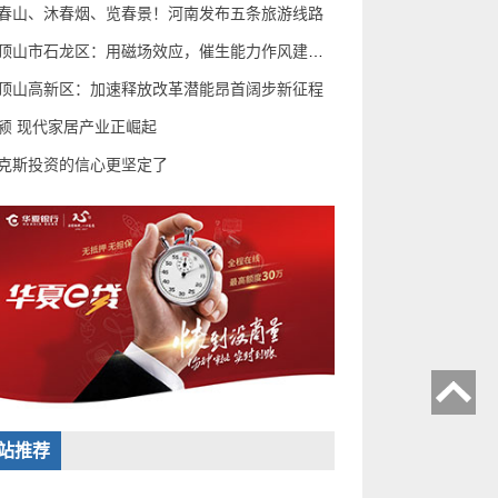
春山、沐春烟、览春景！河南发布五条旅游线路
平顶山市石龙区：用磁场效应，催生能力作风建设“蝶变
顶山高新区：加速释放改革潜能昂首阔步新征程
颍 现代家居产业正崛起
克斯投资的信心更坚定了
站推荐