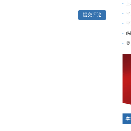
上
平
临
奥
本