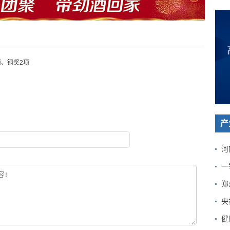
项、铜奖2项
产
河
一
郑
央
健