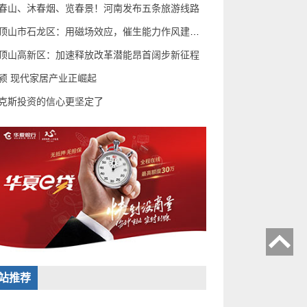
春山、沐春烟、览春景！河南发布五条旅游线路
平顶山市石龙区：用磁场效应，催生能力作风建设“蝶变
顶山高新区：加速释放改革潜能昂首阔步新征程
颍 现代家居产业正崛起
克斯投资的信心更坚定了
站推荐