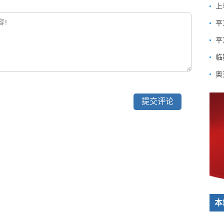
上
平
临
奥
本