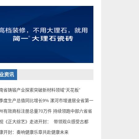
业资讯
南省铸锻产业探索突破新材料领域“天花板”
季度生产总值同比增长9% 漯河市增速居全省第一
州有效商标注册总量70万件 持续领跑中部六省省
视《正大综艺》走进开封： ​ 带领观众感受古都
康开封：奏响健康乐章共赴健康未来