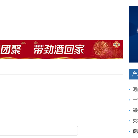
产
河
一
郑
央
健